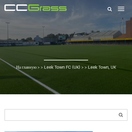
Togg
navig
На главную
> >
Leek Town FC (UK)
> >
Leek Town, UK