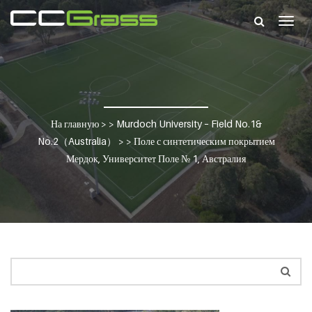
Togg
navig
На главную
> >
Murdoch University – Field No.1&
No.2（Australia）
> >
Поле с синтетическим покрытием
Мердок, Университет Поле № 1, Австралия