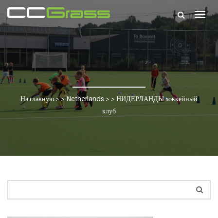
Togg
navig
На главную
> >
Netherlands
> >
НИДЕРЛАНДЫ хоккейный
клуб