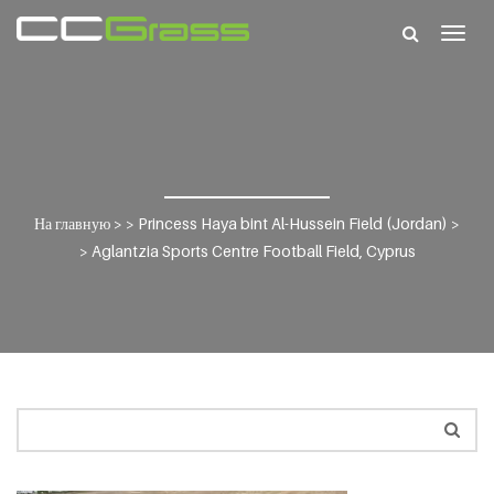
Togg
navig
На главную
> >
Princess Haya bint Al-Hussein Field (Jordan)
>
>
Aglantzia Sports Centre Football Field, Cyprus