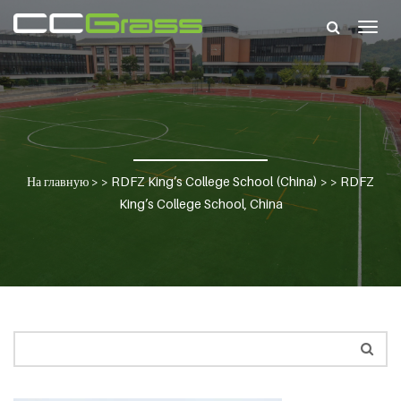
Togg
navig
На главную
> >
RDFZ King’s College School (China)
> >
RDFZ
King’s College School, China