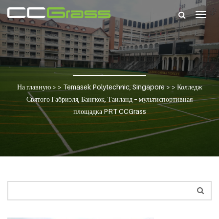
Togg
navig
На главную
> >
Temasek Polytechnic, Singapore
> >
Колледж
Святого Габриэля, Бангкок, Таиланд – мультиспортивная
площадка PRT CCGrass