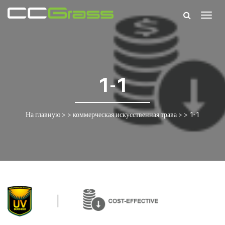
Togg
navig
1-1
На главную
> >
коммерческая искусственная трава
> >
1-1