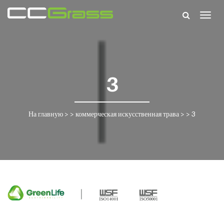
Togg
navig
3
На главную
> >
коммерческая искусственная трава
> >
3