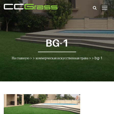
Togg
navig
BG-1
На главную
> >
коммерческая искусственная трава
> >
bg-1