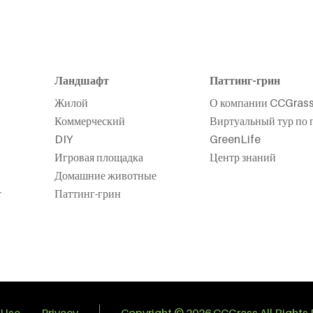
Ландшафт
Паттинг-грин
Жилой
О компании CCGras
Коммерческий
Виртуальный тур по 
DIY
GreenLife
Игровая площадка
Центр знаний
Домашние животные
т
Паттинг-грин