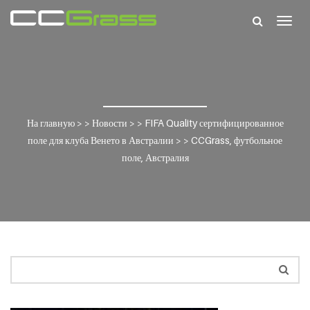
Togg
navig
На главную
> >
Новости
> >
FIFA Quality сертифицированное
поле для клуба Венето в Австралии
> >
CCGrass, футбольное
поле, Австралия