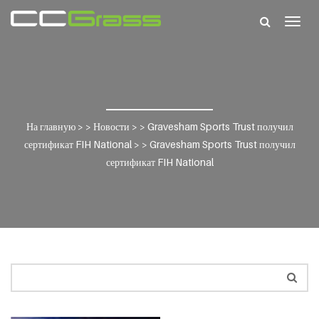
Togg
navig
На главную
> >
Новости
> >
Gravesham Sports Trust получил
сертификат FIH National
> >
Gravesham Sports Trust получил
сертификат FIH National