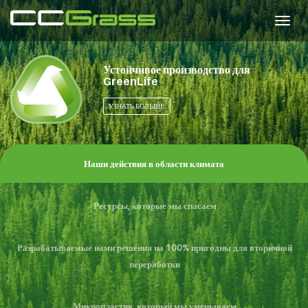
Togg
navig
Устойчивое производство для
GreenLife
УЗНАТЬ БОЛЬШЕ
Наши действия в области климата
Ресурсы, которые мы спасаем
Разрабатываемые нами решения на 100% пригодны для вторичной
переработки
Микропластик, который мы уменьшаем