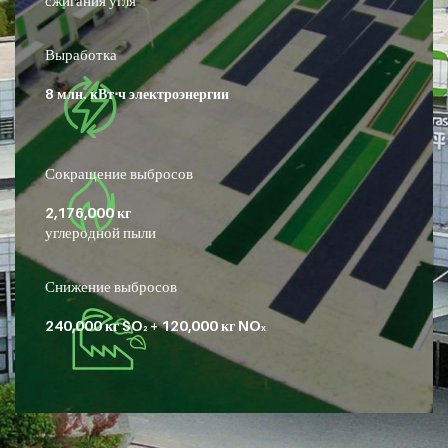
Выработка
8 млн. кВт⋅ч электроэнергии
Сокращение выбросов
2,176,000 кг
углеродной пыли
Снижение выбросов
240,000 кг SO
+ 120,000 кг NO
2
X