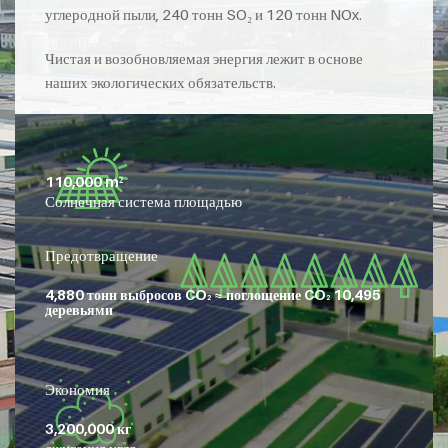
углеродной пыли, 240 тонн SO₂ и 120 тонн NOx.
Чистая и возобновляемая энергия лежит в основе
наших экологических обязательств.
110,000 m²
Солнечная система площадью
Предотвращение
4,880 тонн выбросов CO
≈ поглощение CO
10,495
2
2
деревьями
Экономия
3,200,000 кг
сжигания угля