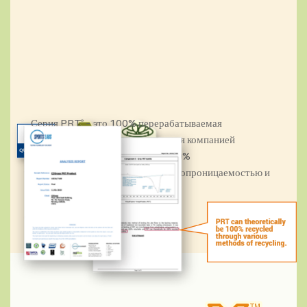
Серия PRT
– это 100% перерабатываемая
®
искусственная трава, выпускаемая компанией
CCGrass, которая отличается 100%
перерабатываемостью, супер водопроницаемостью и
прочной фиксацией дерна.
УЗНАТЬ БОЛЬШЕ