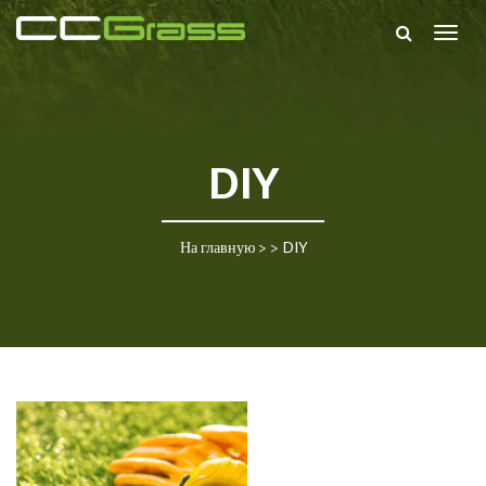
Togg
navig
DIY
На главную
> >
DIY