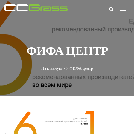
Togg
navig
ФИФА ЦЕНТР
На главную
> >
ФИФА центр