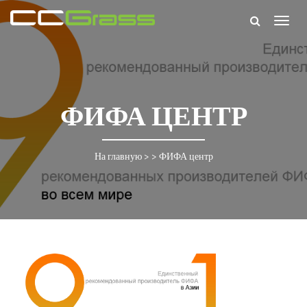
Togg
navig
ФИФА ЦЕНТР
На главную
> >
ФИФА центр