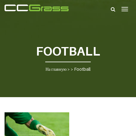
Togg
navig
FOOTBALL
На главную
> >
Football