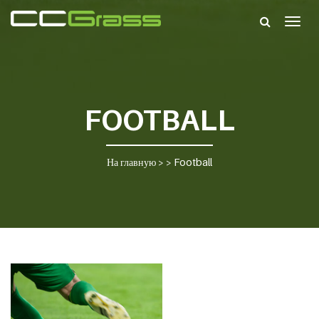
Togg
navig
FOOTBALL
На главную
> >
Football