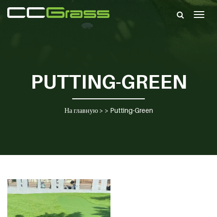
Togg
navig
PUTTING-GREEN
На главную
> >
Putting-Green