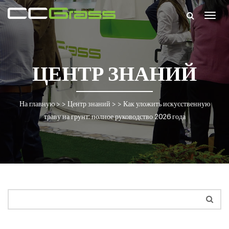
Togg
navig
ЦЕНТР ЗНАНИЙ
На главную
> >
Центр знаний
> >
Как уложить искусственную
траву на грунт: полное руководство 2026 года