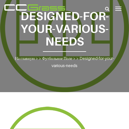
Togg
DESIGNED-FOR-
navig
YOUR-VARIOUS-
NEEDS
На главную
> >
Футбольное Поле
> >
Designed-for-your-
various-needs