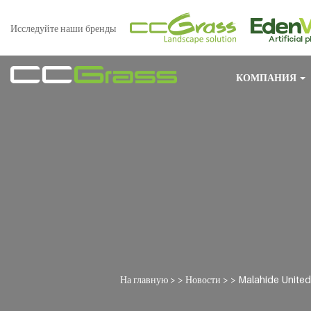
Исследуйте наши бренды
КОМПАНИЯ
На главную
> >
Новости
> >
Malahide United 