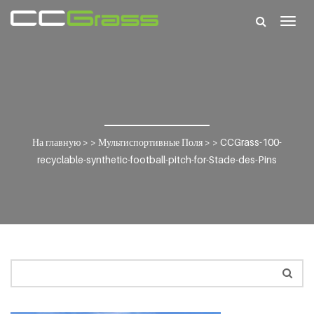
Togg
navig
На главную
> >
Мультиспортивные Поля
> >
CCGrass-100-
recyclable-synthetic-football-pitch-for-Stade-des-Pins