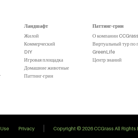
Ландшафт
Паттинг-грин
Жилой
О компании CCGras
Коммерческий
Виртуальный тур по 
DIY
GreenLife
Игровая площадка
Центр знаний
Домашние животные
т
Паттинг-грин
 Use
Privacy
Copyright © 2026 CCGrass All Rights 