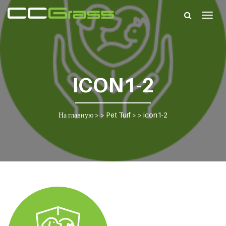
Togg
navig
ICON1-2
На главную
> >
Pet Turf
> >
icon1-2