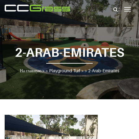
Togg
navig
2-ARAB-EMIRATES
На главную
> >
Playground Turf
> >
2-Arab-Emirates