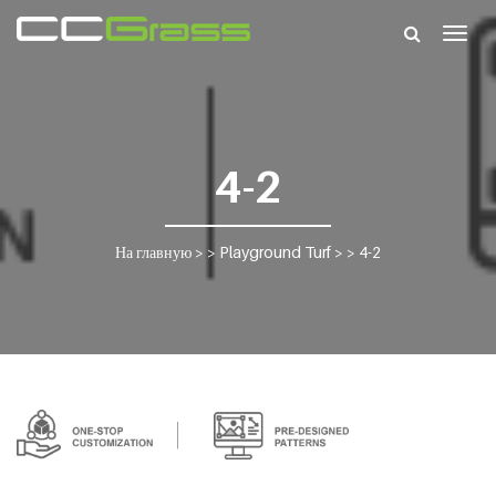
Togg
navig
4-2
На главную
> >
Playground Turf
> >
4-2