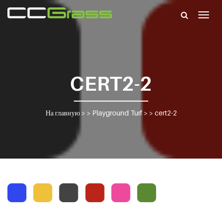
Togg
navig
CERT2-2
На главную
> >
Playground Turf
> >
cert2-2