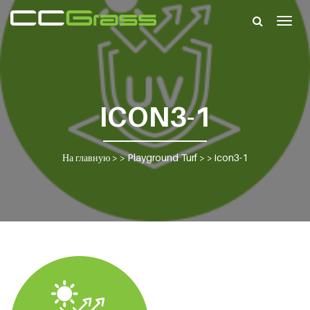
Togg
navig
ICON3-1
На главную
> >
Playground Turf
> >
icon3-1