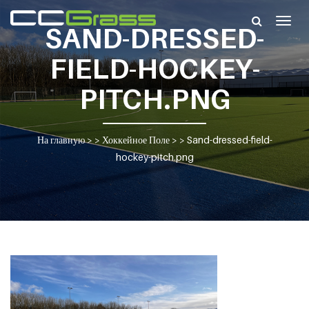
Togg
SAND-DRESSED-
navig
FIELD-HOCKEY-
PITCH.PNG
На главную
> >
Хоккейное Поле
> >
Sand-dressed-field-
hockey-pitch.png