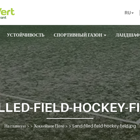
RU
УСТОЙЧИВОСТЬ
СПОРТИВНЫЙ ГАЗОН
ЛАНДШАФ
LLED-FIELD-HOCKEY-F
На главную
> >
Хоккейное Поле
> >
Sand-filled-field-hockey-field.jpg