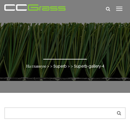
Togg
navig
На главную
> >
Superb
> >
Superb-gallery-4