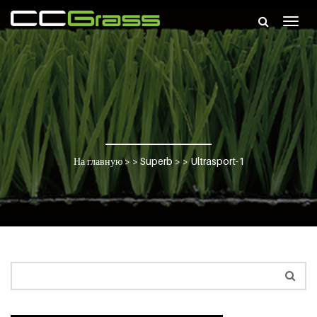
Togg
navig
На главную
> >
Superb
> >
Ultrasport-1