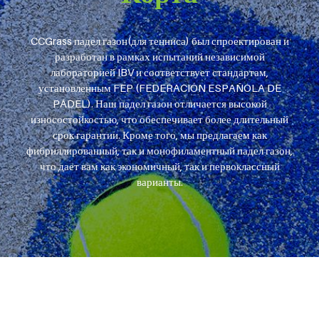
CCGrass падел газон(для тенниса) был спроектирован и
разработан в рамках испытаний независимой
лабораторией IBV и соответствует стандартам,
установленным FEP (FEDERACIÓN ESPAÑOLA DE
PÁDEL). Наш падел газон отличается высокой
износостойкостью, что обеспечивает более длительный
срок гарантии. Кроме того, мы предлагаем как
фибриллированный, так и монофиламентный падел газон,
что дает вам как экономичный, так и первоклассный
варианты.