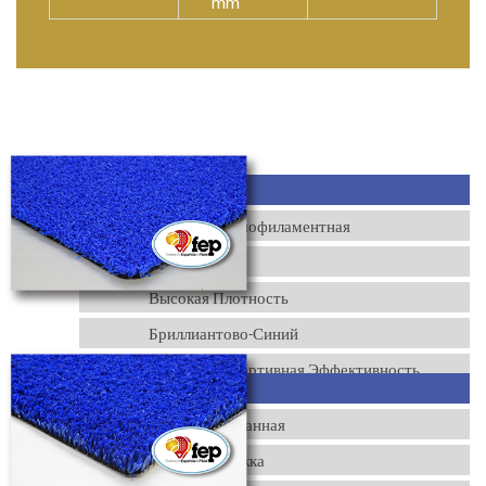
mm
Fastpro
Кудрявая Монофиламентная
PU Подложка
Высокая Плотность
Бриллиантово-Синий
Отличная Спортивная Эффективность
YEII
Фибриллированная
Latex Подложка