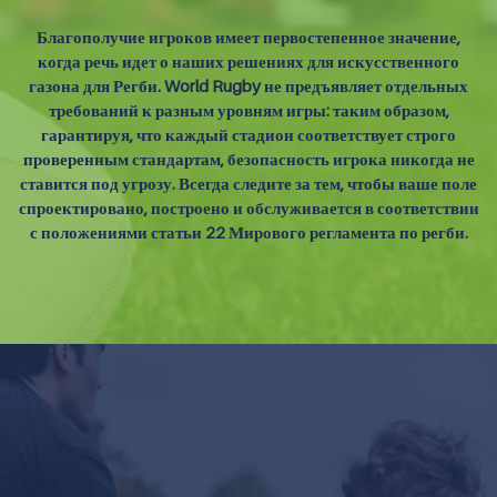
Благополучие игроков имеет первостепенное значение,
когда речь идет о наших решениях для искусственного
газона для Регби. World Rugby не предъявляет отдельных
требований к разным уровням игры: таким образом,
гарантируя, что каждый стадион соответствует строго
проверенным стандартам, безопасность игрока никогда не
ставится под угрозу. Всегда следите за тем, чтобы ваше поле
спроектировано, построено и обслуживается в соответствии
с положениями статьи 22 Мирового регламента по регби.