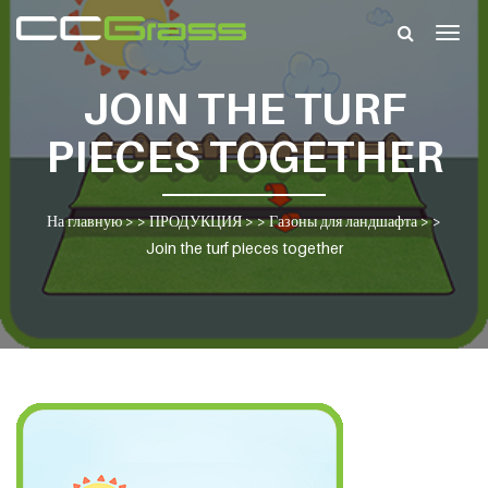
Togg
navig
JOIN THE TURF
PIECES TOGETHER
На главную
> >
ПРОДУКЦИЯ
> >
Газоны для ландшафта
> >
Join the turf pieces together