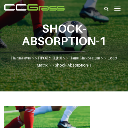
Togg
navig
SHOCK-
ABSORPTION-1
На главную
> >
ПРОДУКЦИЯ
> >
Наши Инновации
> >
Leap
Matrix
> >
Shock-Absorption-1