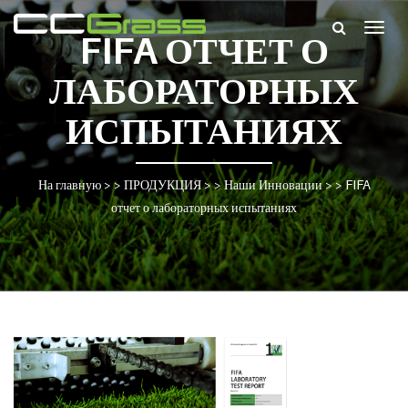
Togg
FIFA ОТЧЕТ О
navig
ЛАБОРАТОРНЫХ
ИСПЫТАНИЯХ
На главную
> >
ПРОДУКЦИЯ
> >
Наши Инновации
> >
FIFA
отчет о лабораторных испытаниях