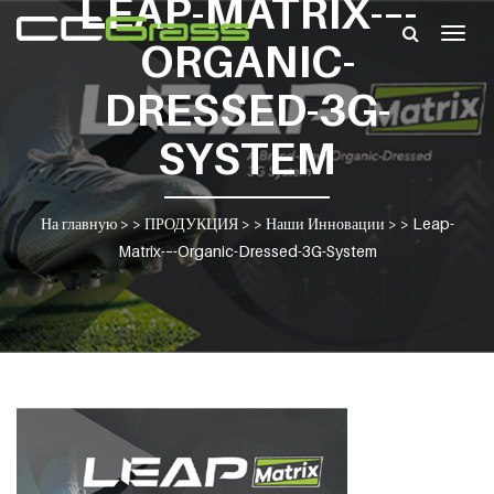
LEAP-MATRIX-–-
Togg
ORGANIC-
navig
DRESSED-3G-
SYSTEM
На главную
> >
ПРОДУКЦИЯ
> >
Наши Инновации
> >
Leap-
Matrix-–-Organic-Dressed-3G-System