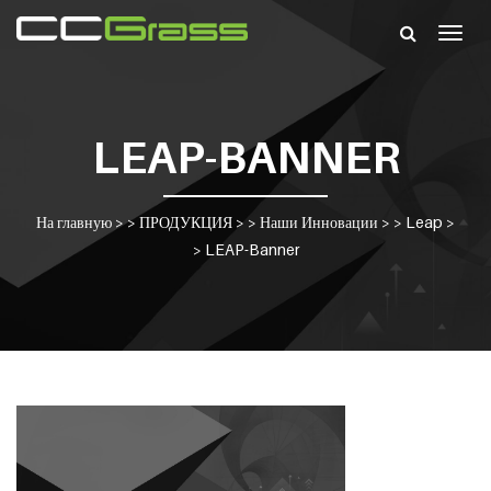
Togg
navig
LEAP-BANNER
На главную
> >
ПРОДУКЦИЯ
> >
Наши Инновации
> >
Leap
>
>
LEAP-Banner