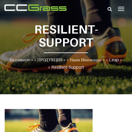
Togg
navig
RESILIENT-
SUPPORT
На главную
> >
ПРОДУКЦИЯ
> >
Наши Инновации
> >
Leap
>
>
Resilient-Support