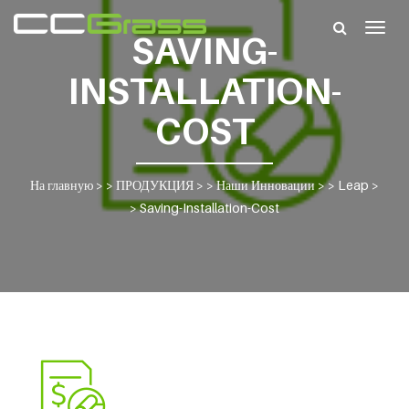
Togg
SAVING-
navig
INSTALLATION-
COST
На главную
> >
ПРОДУКЦИЯ
> >
Наши Инновации
> >
Leap
>
>
Saving-Installation-Cost