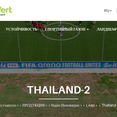
RU
УСТОЙЧИВОСТЬ
СПОРТИВНЫЙ ГАЗОН
ЛАНДШАФ
THAILAND-2
а главную
> >
ПРОДУКЦИЯ
> >
Наши Инновации
> >
Leap
> >
Thailand