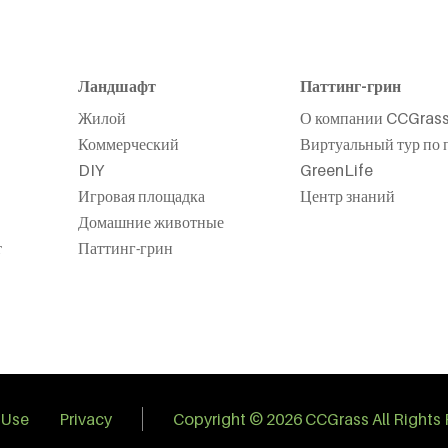
Ландшафт
Паттинг-грин
Жилой
О компании CCGras
Коммерческий
Виртуальный тур по 
DIY
GreenLife
Игровая площадка
Центр знаний
Домашние животные
т
Паттинг-грин
 Use
Privacy
Copyright © 2026 CCGrass All Rights 