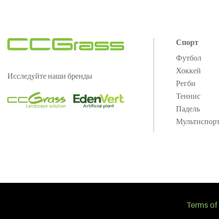
Спорт
Футбол
Хоккей
Исследуйте наши бренды
Регби
Теннис
Падель
Мультиспор
Terms of