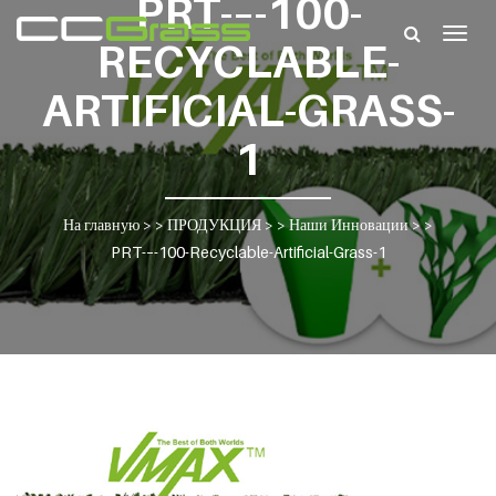
PRT-–-100-
Togg
RECYCLABLE-
navig
ARTIFICIAL-GRASS-
1
На главную
> >
ПРОДУКЦИЯ
> >
Наши Инновации
> >
PRT-–-100-Recyclable-Artificial-Grass-1