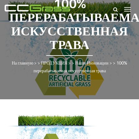
100%
Togg
ПЕРЕРАБАТЫВАЕМ
navig
ИСКУССТВЕННАЯ
ТРАВА
На главную
> >
ПРОДУКЦИЯ
> >
Наши Инновации
> >
100%
перерабатываемая искусственная трава