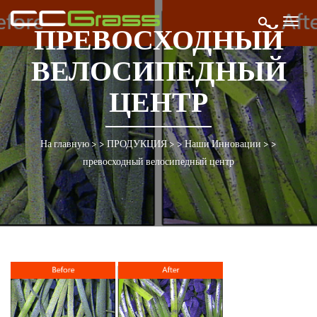
Togg
ПРЕВОСХОДНЫЙ
navig
ВЕЛОСИПЕДНЫЙ
ЦЕНТР
На главную
> >
ПРОДУКЦИЯ
> >
Наши Инновации
> >
превосходный велосипедный центр