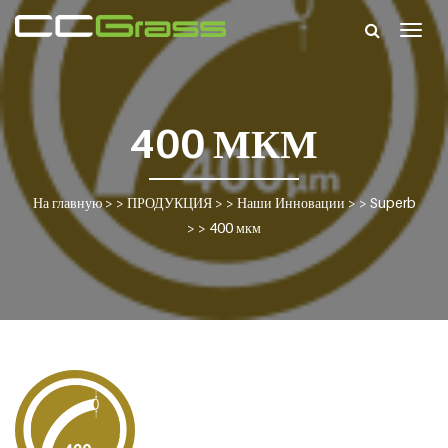
Togg
navig
400 МКМ
На главную
> >
ПРОДУКЦИЯ
> >
Наши Инновации
> >
Superb
> >
400 мкм