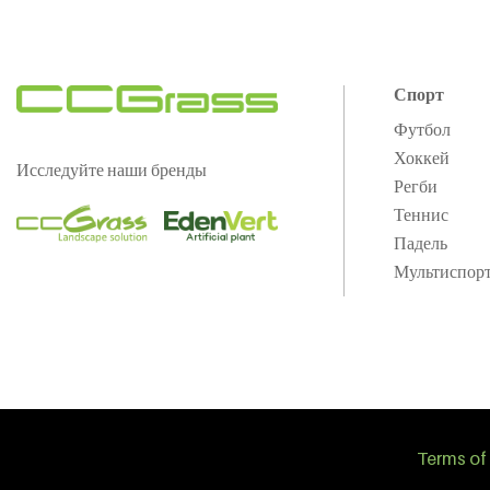
Спорт
Футбол
Хоккей
Исследуйте наши бренды
Регби
Теннис
Падель
Мультиспор
Terms of