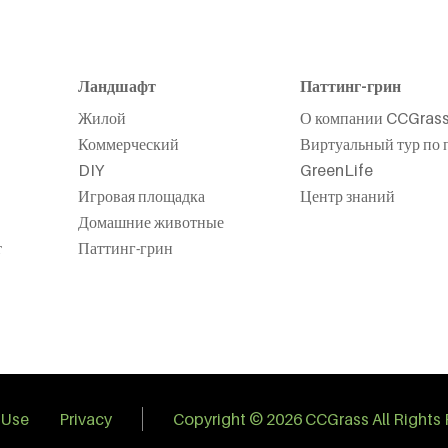
Ландшафт
Паттинг-грин
Жилой
О компании CCGras
Коммерческий
Виртуальный тур по 
DIY
GreenLife
Игровая площадка
Центр знаний
Домашние животные
т
Паттинг-грин
 Use
Privacy
Copyright © 2026 CCGrass All Rights 