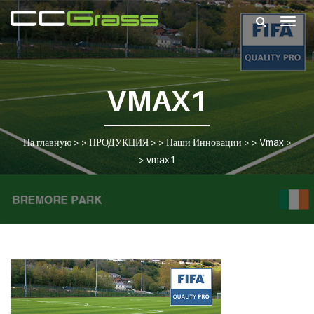
Togg
navig
VMAX1
На главную
> >
ПРОДУКЦИЯ
> >
Наши Инновации
> >
Vmax
>
>
vmax1